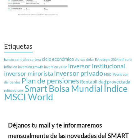
Etiquetas
ciclo económico
bancos centrales
cartera
divisas
dólar
Estrategia 2024
etf
euro
Inversor Institucional
inflación
inversión growth
inversión value
inversor privado
inversor minorista
MSCI World con
Plan de pensiones
Rentabilidad proyectada
dividendos
Índice
Smart Bolsa Mundial
roboadvisors
MSCI World
Déjanos tu mail y te informaremos
mensualmente de las novedades del SMART