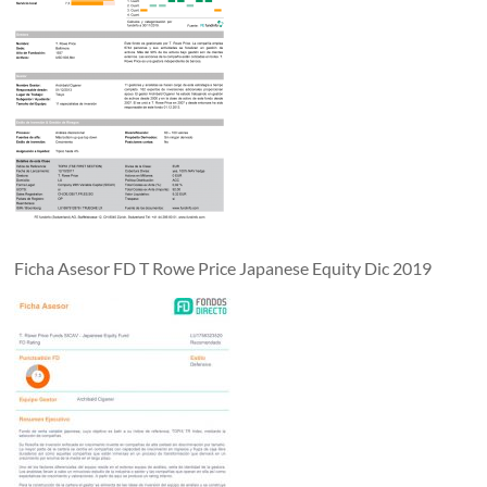
Ficha Asesor FD T Rowe Price Japanese Equity Dic 2019