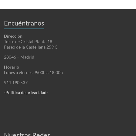
Encuéntranos
Dirección
Torre de Cristal Planta 18
Paseo de la Castellana 259 C
28046 – Madrid
Horario
Lunes a viernes: 9:00h a 18:00h
911 190 537
-Política de privacidad-
Nuestras Redes