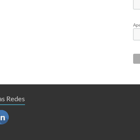
Ape
as Redes