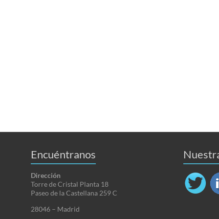
Encuéntranos
Nuestr
Dirección
Torre de Cristal Planta 18
Paseo de la Castellana 259 C
28046 – Madrid