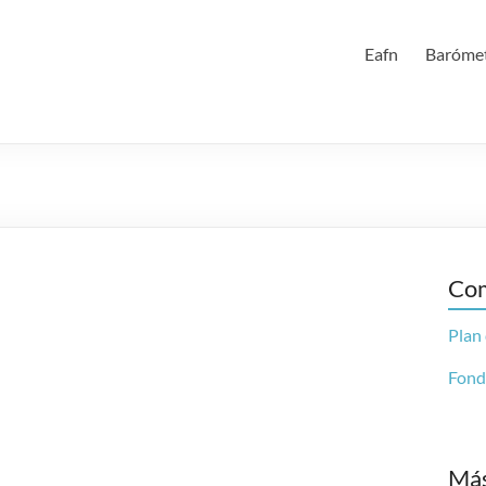
Eafn
Barómet
Com
Plan
Fond
Más