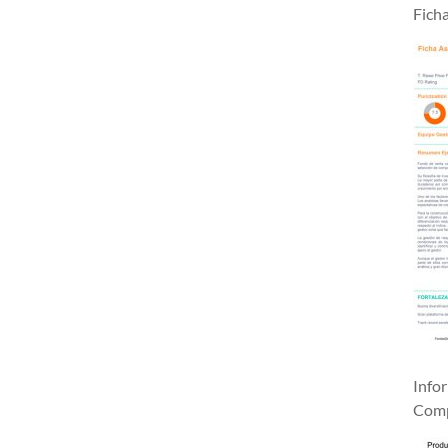
Fich
Info
Comp