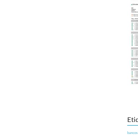
Eti
bancos