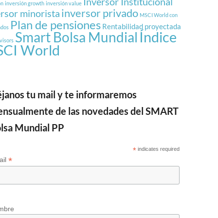
Inversor Institucional
ón
inversión growth
inversión value
inversor privado
ersor minorista
MSCI World con
Plan de pensiones
Rentabilidad proyectada
ndos
Índice
Smart Bolsa Mundial
visors
CI World
janos tu mail y te informaremos
nsualmente de las novedades del SMART
lsa Mundial PP
*
indicates required
*
ail
mbre