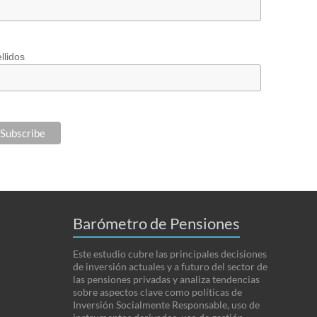
llidos
Barómetro de Pensiones
Este estudio cubre las principales decisiones
de inversión actuales y a futuro del sector de
las pensiones privadas y analiza tendencias
sobre aspectos clave como políticas de
Inversión Socialmente Responsable, uso de