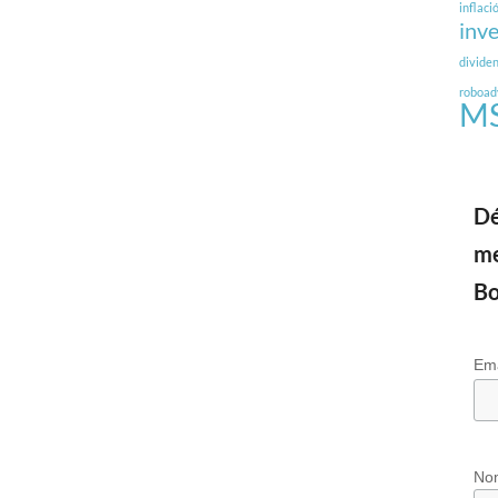
inflaci
inv
divide
roboad
MS
Dé
me
Bo
Em
No