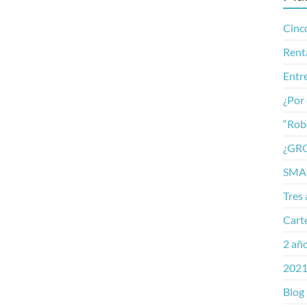
Cinco
Rent
Entre
¿Por 
“Rob
¿GR
SMAR
Tres 
Cart
2 añ
2021
Blog