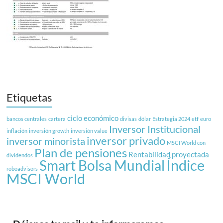
Etiquetas
ciclo económico
bancos centrales
cartera
divisas
dólar
Estrategia 2024
etf
euro
Inversor Institucional
inflación
inversión growth
inversión value
inversor privado
inversor minorista
MSCI World con
Plan de pensiones
Rentabilidad proyectada
dividendos
Índice
Smart Bolsa Mundial
roboadvisors
MSCI World