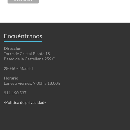
Encuéntranos
Dirección
Torre de Cristal Planta 18
Paseo de la Castellana 259 C
28046 – Madrid
Horario
Lunes a viernes: 9:00h a 18:00h
911 190 537
-Política de privacidad-