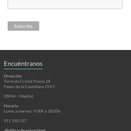
Encuéntranos
Dirección
Torre de Cristal Planta 18
Paseo de la Castellana 259 C
28046 – Madrid
Horario
Lunes a viernes: 9:00h a 18:00h
911 190 537
-Política de privacidad-