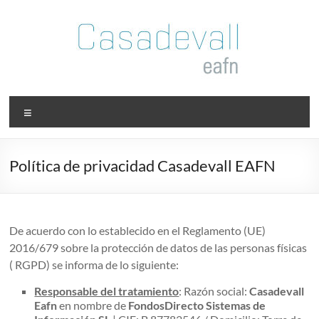
Saltar
al
contenido
Casadevall
Menú
EAFI
Juan
Política de privacidad Casadevall EAFN
Manuel
Vicente
Casadevall
EAFI
De acuerdo con lo establecido en el Reglamento (UE)
2016/679 sobre la protección de datos de las personas físicas
( RGPD) se informa de lo siguiente:
Responsable del tratamiento
: Razón social:
Casadevall
Eafn
en nombre de
FondosDirecto Sistemas de