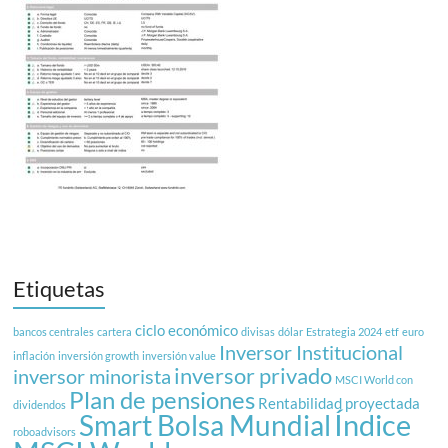
Etiquetas
ciclo económico
bancos centrales
cartera
divisas
dólar
Estrategia 2024
etf
euro
Inversor Institucional
inflación
inversión growth
inversión value
inversor privado
inversor minorista
MSCI World con
Plan de pensiones
Rentabilidad proyectada
dividendos
Índice
Smart Bolsa Mundial
roboadvisors