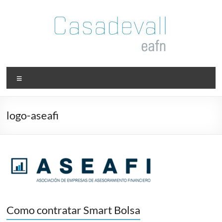
Saltar
al
contenido
Casadevall
Menú
EAFI
Juan
logo-aseafi
Manuel
Vicente
Casadevall
EAFI
Como contratar Smart Bolsa