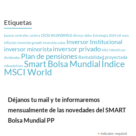
Etiquetas
ciclo económico
bancos centrales
cartera
divisas
dólar
Estrategia 2024
etf
euro
Inversor Institucional
inflación
inversión growth
inversión value
inversor privado
inversor minorista
MSCI World con
Plan de pensiones
Rentabilidad proyectada
dividendos
Índice
Smart Bolsa Mundial
roboadvisors
MSCI World
Déjanos tu mail y te informaremos
mensualmente de las novedades del SMART
Bolsa Mundial PP
*
indicates required