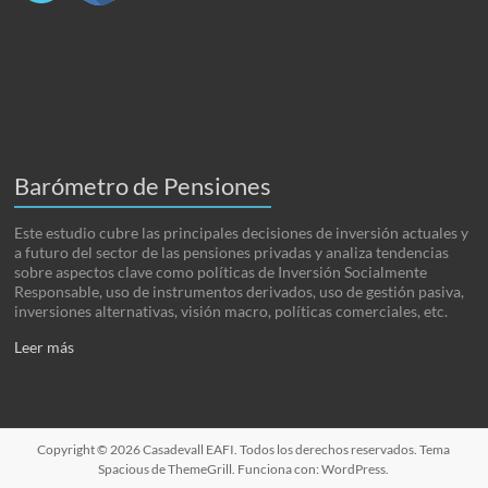
Barómetro de Pensiones
Este estudio cubre las principales decisiones de inversión actuales y
a futuro del sector de las pensiones privadas y analiza tendencias
sobre aspectos clave como políticas de Inversión Socialmente
Responsable, uso de instrumentos derivados, uso de gestión pasiva,
inversiones alternativas, visión macro, políticas comerciales, etc.
Leer más
Copyright © 2026
Casadevall EAFI
. Todos los derechos reservados. Tema
Spacious
de ThemeGrill. Funciona con:
WordPress
.