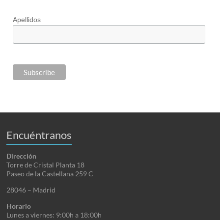
Apellidos
Encuéntranos
Dirección
Torre de Cristal Planta 18
Paseo de la Castellana 259 C
28046 – Madrid
Horario
Lunes a viernes: 9:00h a 18:00h