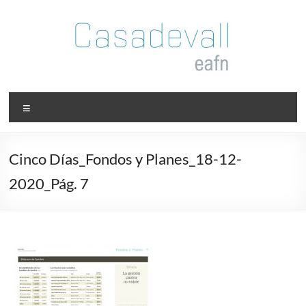
Saltar
al
contenido
Casadevall
Menú
EAFI
Juan
Cinco Días_Fondos y Planes_18-12-
Manuel
2020_Pág. 7
Vicente
Casadevall
EAFI