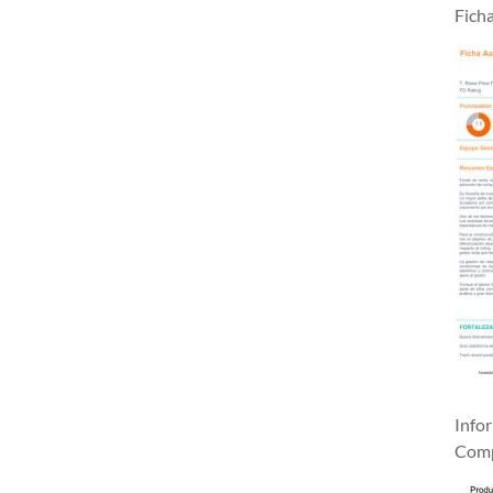
Fich
Info
Comp