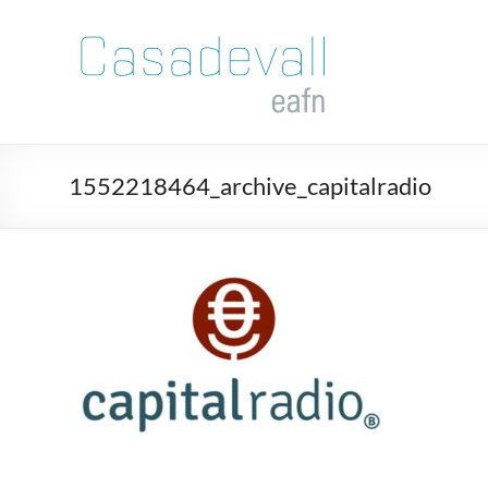
Saltar
al
Casadevall
contenido
EAFI
Juan
Manuel
Vicente
1552218464_archive_capitalradio
Casadevall
EAFI