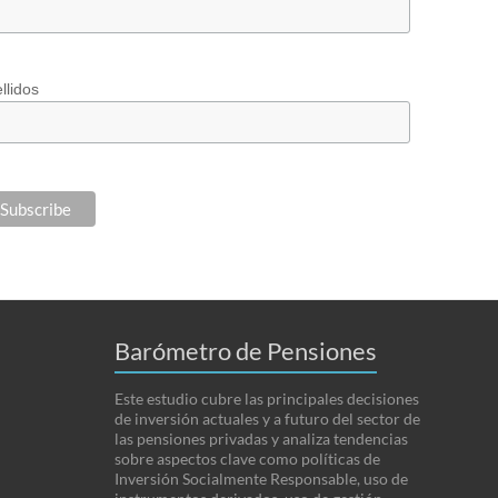
llidos
Barómetro de Pensiones
Este estudio cubre las principales decisiones
de inversión actuales y a futuro del sector de
las pensiones privadas y analiza tendencias
sobre aspectos clave como políticas de
Inversión Socialmente Responsable, uso de