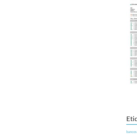
Eti
bancos