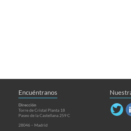
Encuéntranos
Nuestr
Dirección
Torre de Cristal Planta 18
Paseo de la Castellana 259 C
28046 – Madrid