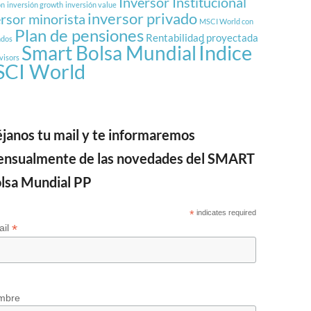
Inversor Institucional
ón
inversión growth
inversión value
inversor privado
ersor minorista
MSCI World con
Plan de pensiones
Rentabilidad proyectada
ndos
Índice
Smart Bolsa Mundial
visors
CI World
janos tu mail y te informaremos
nsualmente de las novedades del SMART
lsa Mundial PP
*
indicates required
*
ail
mbre