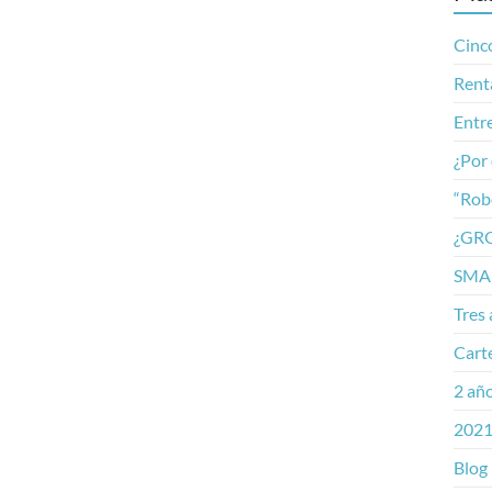
Cinco
Rent
Entre
¿Por 
“Rob
¿GR
SMAR
Tres 
Cart
2 añ
2021
Blog