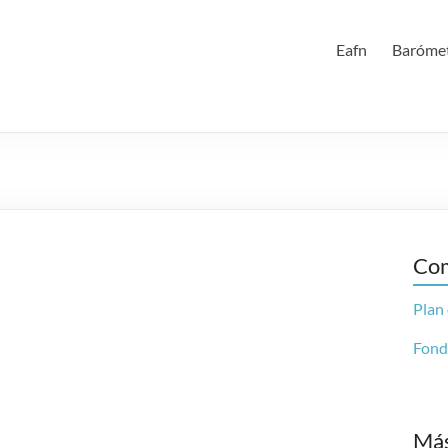
Eafn
Barómet
Com
Plan
Fond
Más