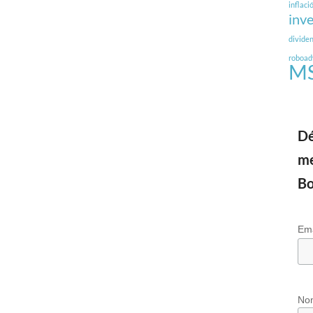
inflaci
inv
divide
roboad
MS
Dé
me
Bo
Em
No