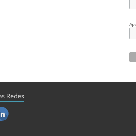
Ape
as Redes