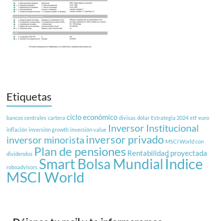
Etiquetas
ciclo económico
bancos centrales
cartera
divisas
dólar
Estrategia 2024
etf
euro
Inversor Institucional
inflación
inversión growth
inversión value
inversor privado
inversor minorista
MSCI World con
Plan de pensiones
Rentabilidad proyectada
dividendos
Índice
Smart Bolsa Mundial
roboadvisors
MSCI World