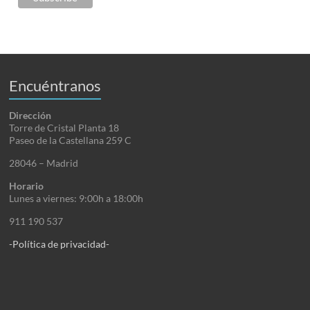
Encuéntranos
Dirección
Torre de Cristal Planta 18
Paseo de la Castellana 259 C
28046 – Madrid
Horario
Lunes a viernes: 9:00h a 18:00h
911 190 537
-Política de privacidad-