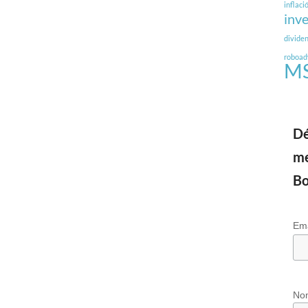
inflaci
inv
divide
roboad
MS
Dé
me
Bo
Em
No