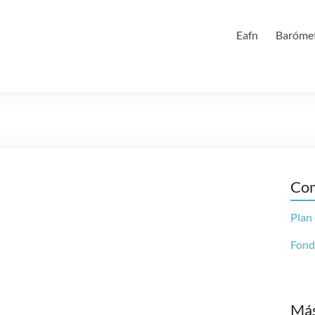
Eafn
Barómet
Com
Plan
Fond
Más