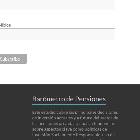
llidos
Barómetro de Pensiones
Este estudio cubre las principales decisiones
de inversión actuales y a futuro del sector de
las pensiones privadas y analiza tendencias
sobre aspectos clave como políticas de
Inversión Socialmente Responsable, uso de