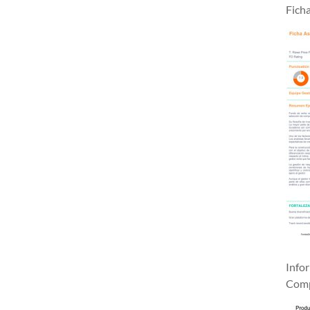
Fich
Info
Comp