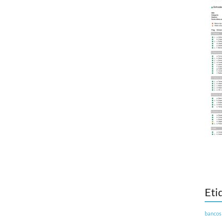
Eti
bancos