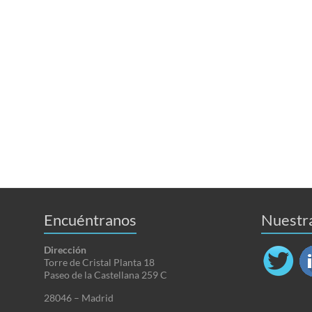
Encuéntranos
Nuestr
Dirección
Torre de Cristal Planta 18
Paseo de la Castellana 259 C
28046 – Madrid