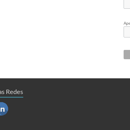
Ape
as Redes