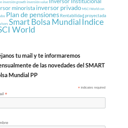
Inversor Institucional
ón
inversión growth
inversión value
inversor privado
ersor minorista
MSCI World con
Plan de pensiones
Rentabilidad proyectada
ndos
Índice
Smart Bolsa Mundial
visors
CI World
janos tu mail y te informaremos
nsualmente de las novedades del SMART
lsa Mundial PP
*
indicates required
*
ail
mbre