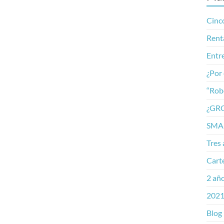
Cinco
Rent
Entre
¿Por 
“Rob
¿GR
SMAR
Tres 
Cart
2 añ
2021
Blog